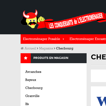
Electroménager Posable
Electroménager Encastr
Accueil
Magasins
Cherbourg
CH
PRODUITS EN MAGASIN
Avranches
Bayeux
Cherbourg
Granville
Ifs