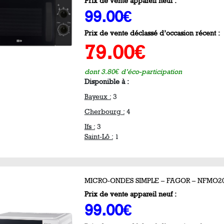
Prix de vente appareil neuf :
99.00€
Prix de vente déclassé d’occasion récent :
79.00€
dont 3.80€ d’éco-participation
Disponible à :
Bayeux :
3
Cherbourg :
4
Ifs :
3
Saint-Lô :
1
MICRO-ONDES SIMPLE – FAGOR – NFMO
Prix de vente appareil neuf :
99.00€