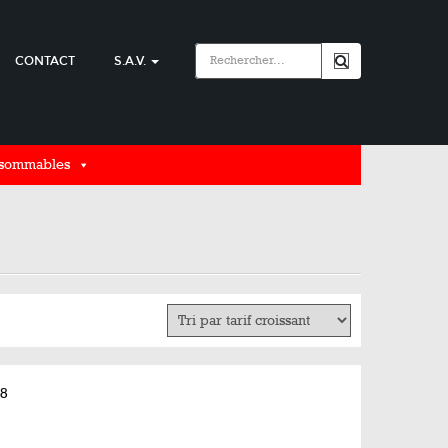
CONTACT
S.A.V.
nsommables
08