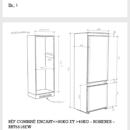
Ifs :
1
RÉF COMBINÉ ENCAST<=80KG ET >40KG – ROSIERES –
RBT5518EW