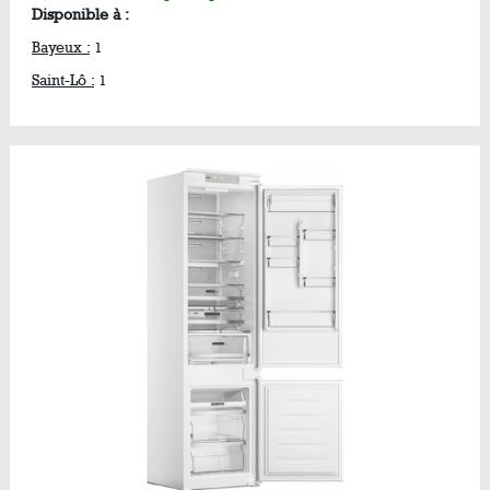
Disponible à :
Bayeux :
1
Saint-Lô :
1