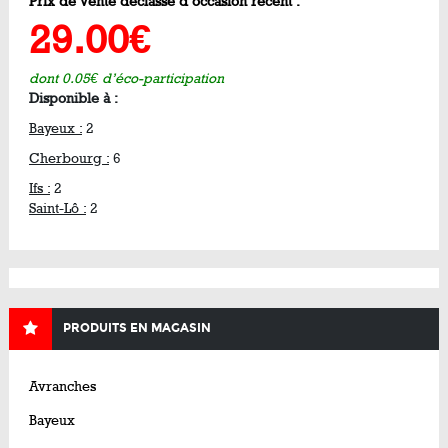
Prix de vente déclassé d’occasion récent :
29.00€
dont 0.05€ d’éco-participation
Disponible à :
Bayeux :
2
Cherbourg :
6
Ifs :
2
Saint-Lô :
2
PRODUITS EN MAGASIN
Avranches
Bayeux