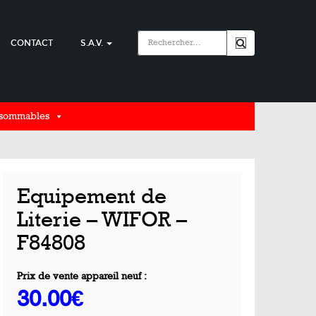
CONTACT
S.A.V.
nsommables
Equipement de
Literie – WIFOR –
F84808
Prix de vente appareil neuf :
30.00€