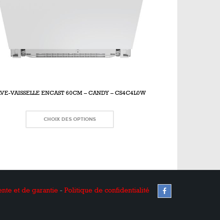
AVE-VAISSELLE ENCAST 60CM – CANDY – CS4C4L0W
CHOIX DES OPTIONS
nte et de garantie
-
Politique de confidentialité