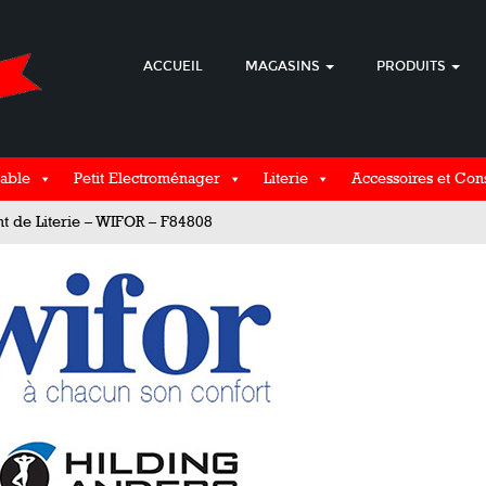
ACCUEIL
MAGASINS
PRODUITS
able
Petit Electroménager
Literie
Accessoires et Co
 de Literie – WIFOR – F84808