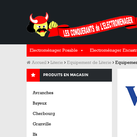
Electroménager Posable
Electroménager Encastr
Accueil
Literie
Equipement de Literie
Equipement
PRODUITS EN MAGASIN
Avranches
Bayeux
Cherbourg
Granville
Ifs