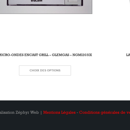
MICRO-ONDES ENCAST GRILL – GLEMGAS – NGMI203IX
L
CHOIX DES OPTIONS
alisation Zéphyr Web |
Mentions Légales
-
Conditions générales de ve