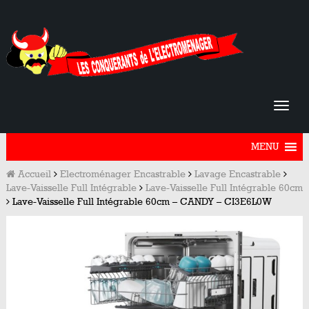
MENU
Accueil
Electroménager Encastrable
Lavage Encastrable
Lave-Vaisselle Full Intégrable
Lave-Vaisselle Full Intégrable 60cm
Lave-Vaisselle Full Intégrable 60cm – CANDY – CI3E6L0W