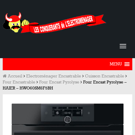
MENU
Accueil
Electroménager Encastrable
Cuisson Encastrable
Four Encastrable
Four Encast Pyrolyse
Four Encast Pyrolyse –
HAIER – HWO60SM6F5BH