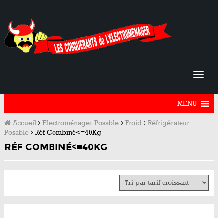
MENU
Accueil
Electroménager Posable
Froid
Réfrigérateur
Posable
Réf Combiné<=40Kg
RÉF COMBINÉ<=40KG