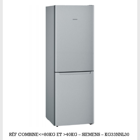
RÉF COMBINE<=80KG ET >40KG – SIEMENS – KG33NNL30