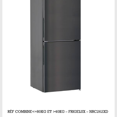
RÉF COMBINE<=80KG ET >40KG – FRIGELUX – NRC262XD