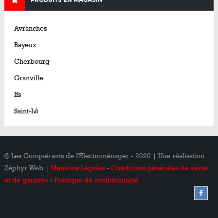
PRODUITS EN MAGASIN
Avranches
Bayeux
Cherbourg
Granville
Ifs
Saint-Lô
© Les Conquérants de l'Électroménager - 2020 | Une réalisation
Zéphyr Web |
Mentions Légales
-
Conditions générales de vente
et de garantie
-
Politique de confidentialité