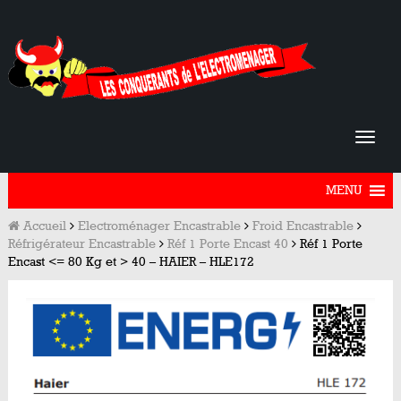
MENU
Accueil
Electroménager Encastrable
Froid Encastrable
Réfrigérateur Encastrable
Réf 1 Porte Encast 40
Réf 1 Porte
Encast <= 80 Kg et > 40 – HAIER – HLE172