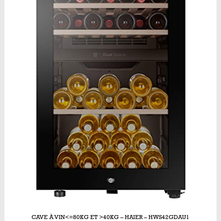
CAVE À VIN<=80KG ET >40KG – HAIER – HWS42GDAU1