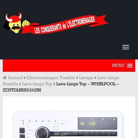
MENU
Accueil
Electroménager Posable
Lavage
Lave-Linge
Posable
Lave-Linge Top
Lave-Linge Top – WHIRLPOOL –
ZENTDLRBX6252BS