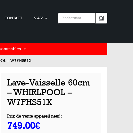
CONTACT
S.A.V.
nsommables
POOL – W7FHS51X
Lave-Vaisselle 60cm
– WHIRLPOOL –
W7FHS51X
Prix de vente appareil neuf :
749.00€