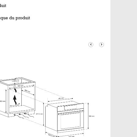
uit
ique du produit