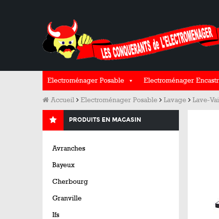
Electroménager Posable
Electroménager Encastr
Accueil
Electroménager Posable
Lavage
Lave-Vai
PRODUITS EN MAGASIN
Avranches
Bayeux
Cherbourg
Granville
Ifs