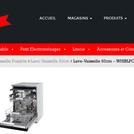
ACCUEIL
MAGASINS
PRODUITS
able
Petit Electroménager
Literie
Accessoires et Co
sselle Posable
Lave-Vaisselle 60cm
Lave-Vaisselle 60cm – WHIRL