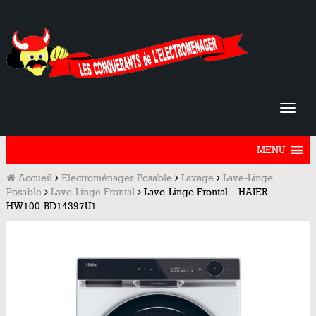
MENU
Accueil
Electroménager Posable
Lavage
Lave-Linge
Posable
Lave-Linge Frontal
Lave-Linge Frontal – HAIER –
HW100-BD14397U1