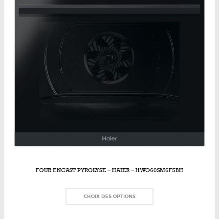
FOUR ENCAST PYROLYSE – HAIER – HWO60SM6F5BH
CHOIX DES OPTIONS