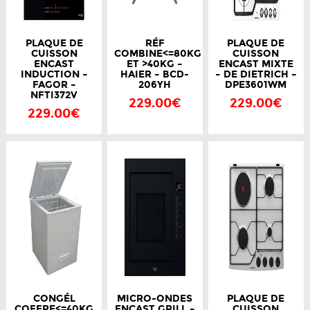
PLAQUE DE
RÉF
PLAQUE DE
CUISSON
COMBINE<=80KG
CUISSON
ENCAST
ET >40KG –
ENCAST MIXTE
INDUCTION –
HAIER – BCD-
– DE DIETRICH –
FAGOR –
206YH
DPE3601WM
NFTI372V
229.00€
229.00€
229.00€
CONGÉL
MICRO-ONDES
PLAQUE DE
COFFRE<=40KG
ENCAST GRILL –
CUISSON