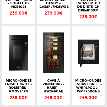
- SOGELUX -
CANDY –
ENCAST MIXTE
NCB1025
CA38FL7N25WXB
– DE DIETRICH –
DPE4610XM
239.00€
239.00€
239.00€
MICRO-ONDES
CAVE À
MICRO-ONDES
ENCAST GRILL –
VIN<=40KG -
ENCAST GRILL –
ROSIERES –
HAIER -
WHIRLPOOL –
RMGV25PN
HWS49GAE
WMF200GNB
239.00€
249.00€
249.00€