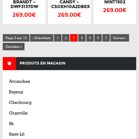
BRANDT –
CANDY –
NINT1502
DWF3137DW
CSOEH10A2DBEX
269.00€
269.00€
269.00€
Page 3 sur 15
‹ Précédent
1
2
3
4
5
6
7
Suivant ›
Dernière »
PRODUITS EN MAGASIN
Avranches
Bayeux
Cherbourg
Granville
Ifs
Saint-Lô