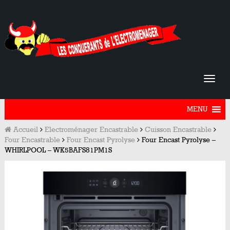
MENU
Accueil
Electroménager Encastrable
Cuisson Encastrable
Four Encastrable
Four Encast Pyrolyse
Four Encast Pyrolyse –
WHIRLPOOL – WK5BAFS81PM1S