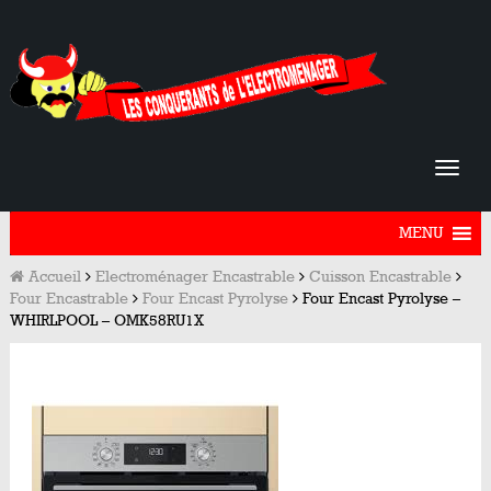
MENU
Accueil
Electroménager Encastrable
Cuisson Encastrable
Four Encastrable
Four Encast Pyrolyse
Four Encast Pyrolyse –
WHIRLPOOL – OMK58RU1X